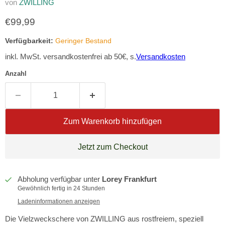
von
ZWILLING
Aktueller Preis
€99,99
Verfügbarkeit:
Geringer Bestand
inkl. MwSt. versandkostenfrei ab 50€, s.
Versandkosten
Anzahl
Zum Warenkorb hinzufügen
Jetzt zum Checkout
Abholung verfügbar unter
Lorey Frankfurt
Gewöhnlich fertig in 24 Stunden
Ladeninformationen anzeigen
Die Vielzweckschere von ZWILLING aus rostfreiem, speziell