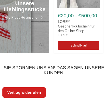
Unsere
Lieblingsstücke
LOREY
Geschenkgutschein
€20,00
-
€500,00
Alle Produkte ansehen
für
den
LOREY
Online-
Geschenkgutschein für
Shop
den Online-Shop
LOREY
Schnellkauf
SIE SPORNEN UNS AN! DAS SAGEN UNSERE
KUNDEN!
Vertrag widerrufen