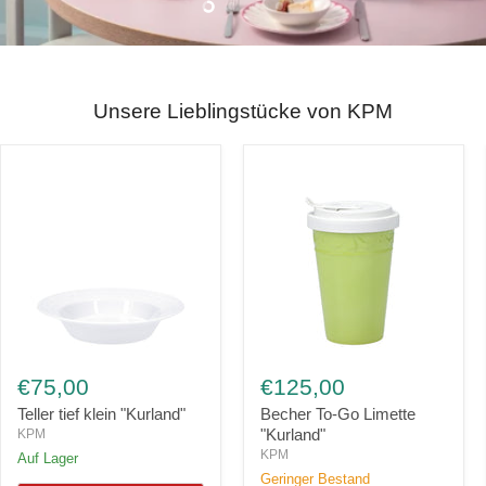
Slide
Slide
Slide
Slide
2
3
4
1
Unsere Lieblingstücke von KPM
Teller
Becher
tief
To-
€75,00
€125,00
klein
Go
"Kurland"
Limette
Teller tief klein "Kurland"
Becher To-Go Limette
"Kurland"
"Kurland"
KPM
KPM
Auf Lager
Geringer Bestand