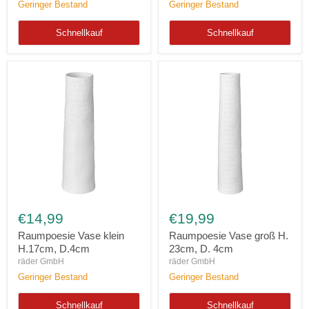
Geringer Bestand
Geringer Bestand
Schnellkauf
Schnellkauf
Raumpoesie
Raumpoesie
Vase
Vase
€14,99
€19,99
klein
groß
H.17cm,
H.
Raumpoesie Vase klein
Raumpoesie Vase groß H.
D.4cm
23cm,
H.17cm, D.4cm
23cm, D. 4cm
D.
räder GmbH
räder GmbH
4cm
Geringer Bestand
Geringer Bestand
Schnellkauf
Schnellkauf