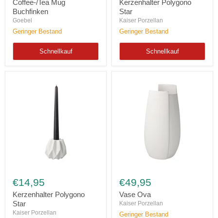
Coffee-/Tea Mug
Kerzenhalter Polygono
Buchfinken
Star
Goebel
Kaiser Porzellan
Geringer Bestand
Geringer Bestand
Schnellkauf
Schnellkauf
Kerzenhalter
Vase
Polygono
Ova
€14,95
€49,95
Star
Kerzenhalter Polygono
Vase Ova
Star
Kaiser Porzellan
Kaiser Porzellan
Geringer Bestand