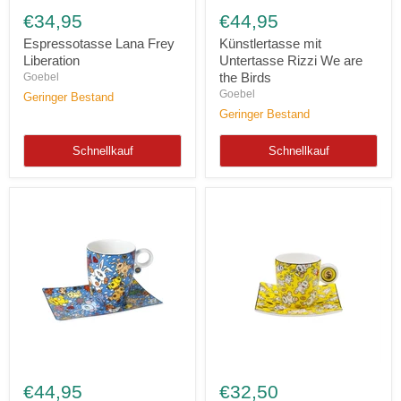
Lana
mit
€34,95
€44,95
Frey
Untertasse
Liberation
Rizzi
Espressotasse Lana Frey
Künstlertasse mit
We
Liberation
Untertasse Rizzi We are
are
the Birds
Goebel
the
Goebel
Geringer Bestand
Birds
Geringer Bestand
Schnellkauf
Schnellkauf
Künstlertasse
Espressotasse
mit
Mauro
€44,95
€32,50
Untertasse
Bergonzoli