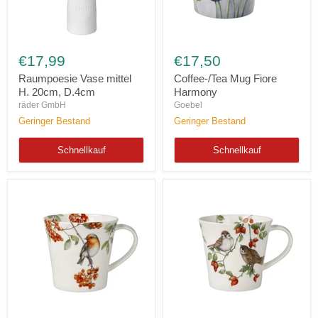
Raumpoesie
Coffee-/Tea
Vase
Mug
€17,99
€17,50
mittel
Fiore
H.
Harmony
Raumpoesie Vase mittel
Coffee-/Tea Mug Fiore
20cm,
H. 20cm, D.4cm
Harmony
D.4cm
räder GmbH
Goebel
Geringer Bestand
Geringer Bestand
Schnellkauf
Schnellkauf