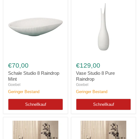
Schale
Vase
Studio
Studio
€70,00
€129,00
8
8
Raindrop
Pure
Schale Studio 8 Raindrop
Vase Studio 8 Pure
Mint
Raindrop
Mint
Raindrop
Goebel
Goebel
Geringer Bestand
Geringer Bestand
Schnellkauf
Schnellkauf