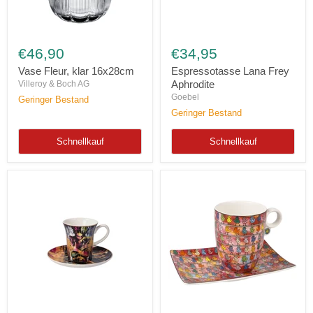
Vase
Espressotasse
Fleur,
Lana
€46,90
€34,95
klar
Frey
16x28cm
Aphrodite
Vase Fleur, klar 16x28cm
Espressotasse Lana Frey
Aphrodite
Villeroy & Boch AG
Goebel
Geringer Bestand
Geringer Bestand
Schnellkauf
Schnellkauf
Espressotasse
Künstlertasse