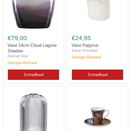
Vase
Vase
14cm
Papyrus
€79,00
€24,95
Cloud
Lagune
Vase 14cm Cloud Lagune
Vase Papyrus
Shadow
Shadow
Kaiser Porzellan
Zwiesel Glas
Geringer Bestand
Geringer Bestand
Schnellkauf
Schnellkauf