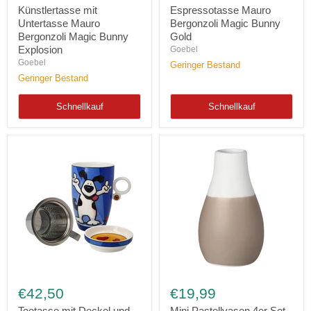
Mauro
Magic
Künstlertasse mit
Espressotasse Mauro
Bergonzoli
Bunny
Untertasse Mauro
Bergonzoli Magic Bunny
Magic
Gold
Bergonzoli Magic Bunny
Gold
Bunny
Explosion
Goebel
Explosion
Goebel
Geringer Bestand
Geringer Bestand
Schnellkauf
Schnellkauf
Teetasse
Mini
mit
Pastellvasen
€42,50
€19,99
Deckel
4er
und
Set
Teetasse mit Deckel und
Mini Pastellvasen 4er Set