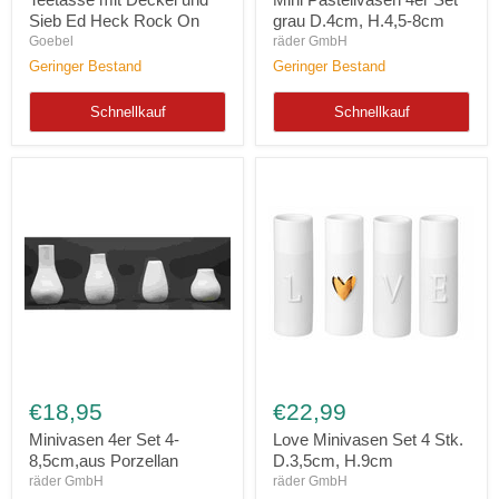
Sieb
grau
Sieb Ed Heck Rock On
grau D.4cm, H.4,5-8cm
Ed
D.4cm,
Goebel
räder GmbH
Heck
H.4,5-
Geringer Bestand
Geringer Bestand
Rock
8cm
On
Schnellkauf
Schnellkauf
Minivasen
Love
4er
Minivasen
€18,95
€22,99
Set
Set
4-
4
Minivasen 4er Set 4-
Love Minivasen Set 4 Stk.
8,5cm,aus
Stk.
8,5cm,aus Porzellan
D.3,5cm, H.9cm
Porzellan
D.3,5cm,
räder GmbH
räder GmbH
H.9cm