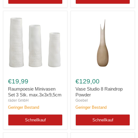
Raumpoesie
Vase
Minivasen
Studio
€19,99
€129,00
Set
8
3
Raindrop
Raumpoesie Minivasen
Vase Studio 8 Raindrop
Stk.
Powder
Set 3 Stk. max.3x3x9,5cm
Powder
max.3x3x9,5cm
räder GmbH
Goebel
Geringer Bestand
Geringer Bestand
Schnellkauf
Schnellkauf