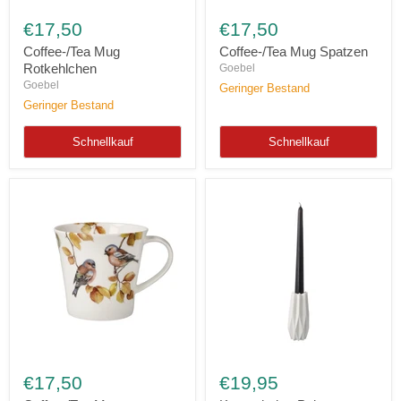
Coffee-/Tea
Coffee-/Tea
Mug
Mug
€17,50
€17,50
Rotkehlchen
Spatzen
Coffee-/Tea Mug
Coffee-/Tea Mug Spatzen
Rotkehlchen
Goebel
Goebel
Geringer Bestand
Geringer Bestand
Schnellkauf
Schnellkauf
Coffee-/Tea
Kerzenhalter
Mug
Polygono
€17,50
€19,95
Buchfinken
Star