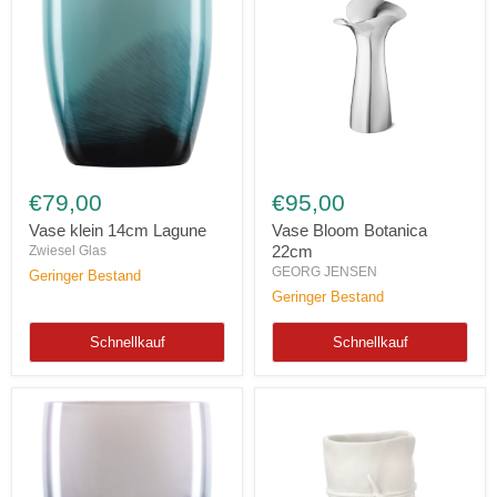
Vase
Vase
klein
Bloom
€79,00
€95,00
14cm
Botanica
Lagune
22cm
Vase klein 14cm Lagune
Vase Bloom Botanica
22cm
Zwiesel Glas
GEORG JENSEN
Geringer Bestand
Geringer Bestand
Schnellkauf
Schnellkauf