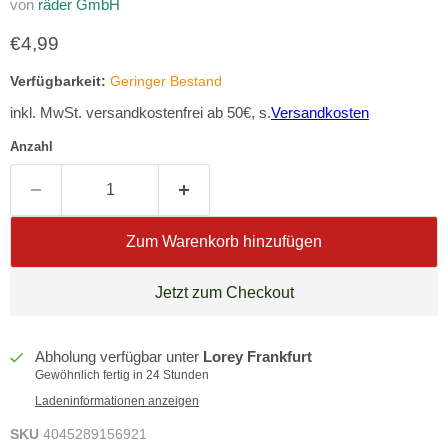
von
räder GmbH
Aktueller Preis
€4,99
Verfügbarkeit:
Geringer Bestand
inkl. MwSt. versandkostenfrei ab 50€, s.
Versandkosten
Anzahl
Zum Warenkorb hinzufügen
Jetzt zum Checkout
Abholung verfügbar unter
Lorey Frankfurt
Gewöhnlich fertig in 24 Stunden
Ladeninformationen anzeigen
SKU
4045289156921