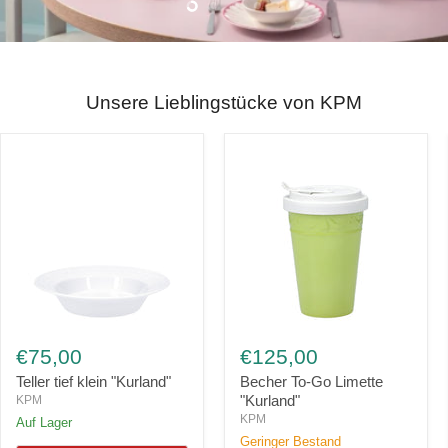
Slide
Slide
Slide
Slide
2
3
4
1
Unsere Lieblingstücke von KPM
Teller
Becher
tief
To-
€75,00
€125,00
klein
Go
"Kurland"
Limette
Teller tief klein "Kurland"
Becher To-Go Limette
"Kurland"
"Kurland"
KPM
KPM
Auf Lager
Geringer Bestand