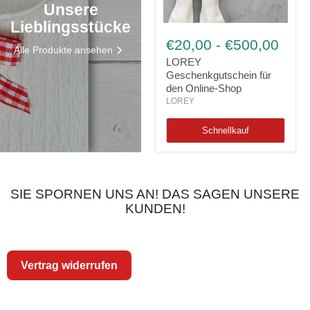
Unsere
Lieblingsstücke
LOREY
Geschenkgutschein
€20,00
-
€500,00
Alle Produkte ansehen
für
den
LOREY
Online-
Geschenkgutschein für
Shop
den Online-Shop
LOREY
Schnellkauf
SIE SPORNEN UNS AN! DAS SAGEN UNSERE
KUNDEN!
Vertrag widerrufen