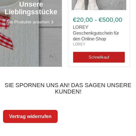
Unsere
Lieblingsstücke
LOREY
Geschenkgutschein
€20,00
-
€500,00
Alle Produkte ansehen
für
den
LOREY
Online-
Geschenkgutschein für
Shop
den Online-Shop
LOREY
Schnellkauf
SIE SPORNEN UNS AN! DAS SAGEN UNSERE
KUNDEN!
Vertrag widerrufen