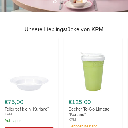
Slide
Slide
Slide
Slide
2
3
4
1
Unsere Lieblingstücke von KPM
Teller
Becher
tief
To-
€75,00
€125,00
klein
Go
"Kurland"
Limette
Teller tief klein "Kurland"
Becher To-Go Limette
"Kurland"
"Kurland"
KPM
KPM
Auf Lager
Geringer Bestand